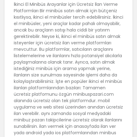
İkinci El Minibüs Arayanlar için Ücretsiz İlan Verme
Platformları Bir minibüs satın almak için bütçeniz
kısıtlıysa, ikinci el minibüsler tercih edebilirsiniz. İkinci
el minibüsler, yeni araçlar kadar pahalı olmayabilir,
ancak bu araçların satışı hala ciddi bir yatırım
gerektirebilir. Neyse ki, ikinci el minibüs satın almak
isteyenler için ücretsiz ilan verme platformları
mevcuttur. Bu platformlar, satıcıların araçlarını
listelemelerine ve ilanlarını hızla potansiyel alıcılarla
paylaşmalarına olanak tanır. Ayrıca, satın almak
istediğiniz minibüs için arama yapmak yerine,
ilanların size sunulması sayesinde işlemi daha da
kolaylaştırabilirsiniz. İşte en popüler ikinci el minibüs
ilanları platformlarından bazıları: Tamamen
ücretsiz platfomunu özgün minibuspazari.com
alanında ücretsiz olan tek platformdur. mobil
uygulama ve web sitesi üzerinden anından ücretsiz
ilan verebilir. aynı zamanda sosyal medyadaki
minibuz pazarı takipcilerine ücretsiz olarak ilanlarını
sunabilirsin. ilan vermek için anasayfada ilan ver
yada android yada ios platformlarından minibus