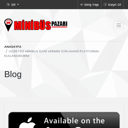
Dil
Giriş Yap
Kayıt Ol
ANASAYFA
UCRETSIZ MINIBUS ILANI VERMEK ICIN HANGI PLATFORMU
KULLANABILIRIM
Blog